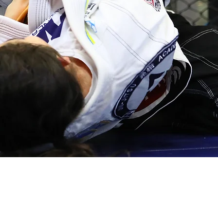
CAD
efense technique th