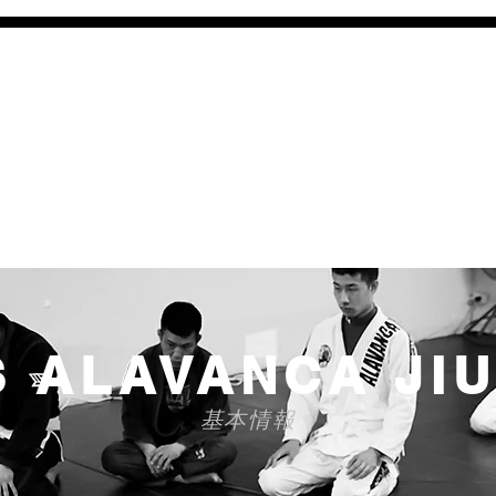
最強の護身術"柔術"を学び精
とは、年齢・性別・運動能力に関係なく誰でも習得する事ができ
柔術アカデミーでは、練習生一人一人のペースに合わせて練習を
方・不安な方も安心して楽しく柔術を学べ、体と精神を鍛える事が
 ALAVANCA JIU
基本情報