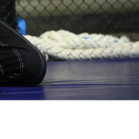
EMY
at won't hurt anyone