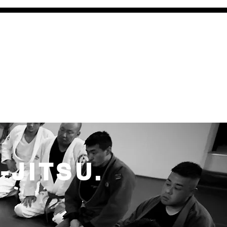
神と体を鍛えよう
ます。
行うので、
できます。
-JITSU.