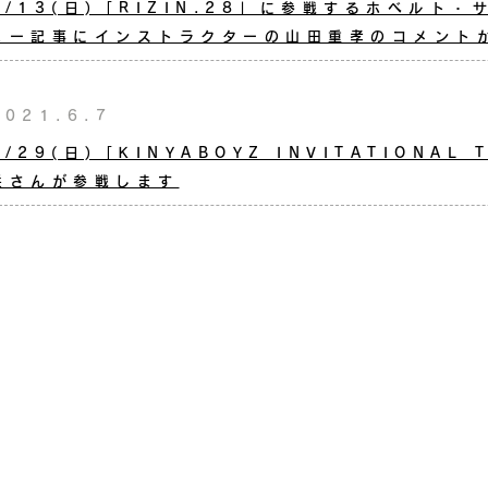
6/13(日)「RIZIN.28」に参戦するホベルト
ュー記事にインストラクターの山田重孝のコメント
2021.6.7
8/29(日)「KINYABOYZ INVITATIONAL
咲さんが参戦します