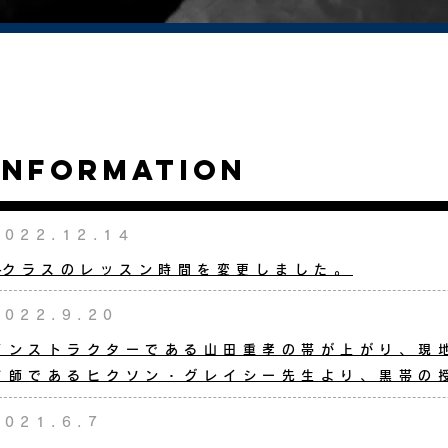
INFORMATION
2022.12.14
​各クラスのレッスン時間を変更しました。
2022.9.20
インストラクターである山田重孝の帯が上がり、現地
て師であるヒクソン・グレイシー先生より、黒帯の
2021.6.7