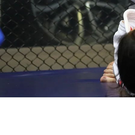
A
The strongest self-d