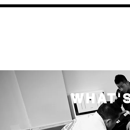
誰も傷つけない
柔術
アラバンカ
自信が無い
WHAT'S